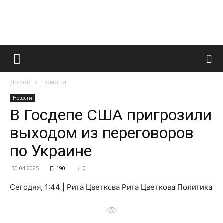
Французский
Домой
Новости
маникюр
Новости
В Госдепе США пригрозили
выходом из переговоров
и
по Украине
30.04.2025
190
0
все
Сегодня, 1:44 | Рита Цветкова Рита Цветкова Политика