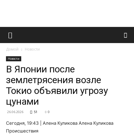
Французский
Домой
Новости
маникюр
Новости
В Японии после
землетрясения возле
и
Токио объявили угрозу
цунами
все
26.06.2026
51
0
Сегодня, 19:43 | Алена Куликова Алена Куликова
Происшествия