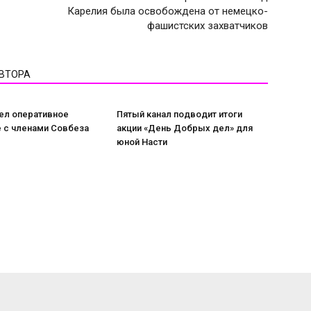
Карелия была освобождена от немецко-
фашистских захватчиков
АВТОРА
ел оперативное
Пятый канал подводит итоги
 с членами Совбеза
акции «День Добрых дел» для
юной Насти