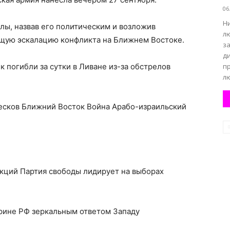
06
Ни
лы, назвав его политическим и возложив
л
ющую эскалацию конфликта на Ближнем Востоке.
з
д
ек погибли за сутки в Ливане из-за обстрелов
п
лю
есков Ближний Восток Война Арабо-израильский
кций Партия свободы лидирует на выборах
трине РФ зеркальным ответом Западу