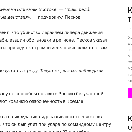
К
ойны на Ближнем Востоке. — Прим. ред.).
ные действия
», — подчеркнул Песков.
т
15
вил, что убийство Израилем лидера движения
У
абилизации обстановки в регионе. Песков указал,
до
ана приводят к огромным человеческим жертвам
п
м
ht
м
рную катастрофу. Такую же, как мы наблюдаем
т
к
вану не способны оставить Россию безучастной.
вают крайнюю озабоченность в Кремле.
ла о ликвидации лидера ливанского движения
К
, что он был убит при ударе по командному центру
о
ская армия нанесла вечером 27 сентября.