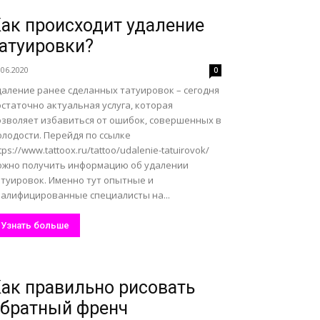
ак происходит удаление
атуировки?
.06.2020
0
даление ранее сделанных татуировок – сегодня
статочно актуальная услуга, которая
озволяет избавиться от ошибок, совершенных в
олодости. Перейдя по ссылке
tps://www.tattoox.ru/tattoo/udalenie-tatuirovok/
ожно получить информацию об удалении
атуировок. Именно тут опытные и
валифицированные специалисты на...
Узнать больше
ак правильно рисовать
братный френч