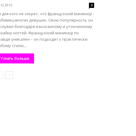
.12.2015
0
 для кого не секрет, что французский маникюр -
юбимец многих девушек. Свою популярность он
аслужил благодаря изысканному и утонченному
изайну ногтей. Французский маникюр по
равде уникален – он подходит к практически
бому стилю,...
Узнать больше