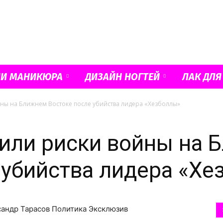
Французский
ИИ МАНИКЮРА
ДИЗАЙН НОГТЕЙ
ЛАК ДЛЯ
ны на Ближнем Востоке после убийства лидера «Хезболлы»
маникюр
или риски войны на 
 убийства лидера «Хе
и
ксандр Тарасов Политика Эксклюзив