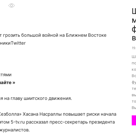
все
т грозить большой войной на Ближнем Востоке
в
никиTwitter
19
Ш
о
п
к
стями
В
ф
айте »
т
в
я на главу шиитского движения.
нем
т
В
Хезболла» Хасана Насраллы повышает риски начала
том 5-tv.ru рассказал пресс-секретарь президента
 журналистов.