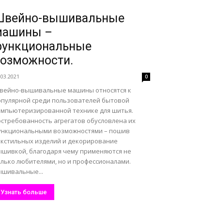
Швейно-вышивальные
машины –
функциональные
озможности.
.03.2021
0
вейно-вышивальные машины относятся к
опулярной среди пользователей бытовой
омпьютеризированной технике для шитья.
остребованность агрегатов обусловлена их
ункциональными возможностями – пошив
екстильных изделий и декорирование
ышивкой, благодаря чему применяются не
олько любителями, но и профессионалами.
ышивальные...
Узнать больше