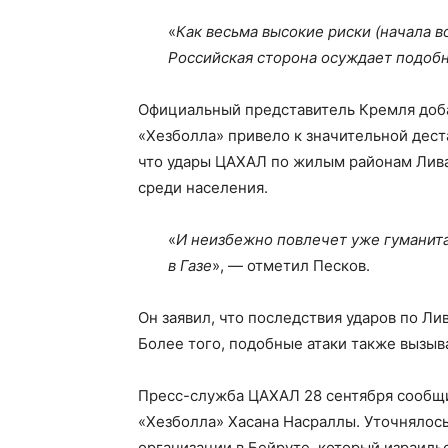
«
Как весьма высокие риски (начала в
Российская сторона осуждает подоб
Официальный представитель Кремля доба
«Хезболла» привело к значительной дест
что удары ЦАХАЛ по жилым районам Лив
среди населения.
«
И неизбежно повлечет уже гуманита
в Газе
», — отметил Песков.
Он заявил, что последствия ударов по Ли
Более того, подобные атаки также вызы
Пресс-служба ЦАХАЛ 28 сентября сообщи
«Хезболла» Хасана Насраллы. Уточнялось
организации в Бейруте, который израиль