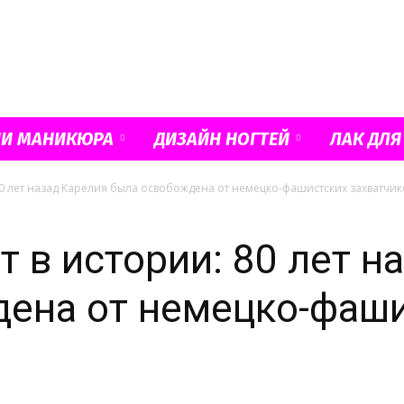
Французский
ИИ МАНИКЮРА
ДИЗАЙН НОГТЕЙ
ЛАК ДЛЯ
0 лет назад Карелия была освобождена от немецко-фашистских захватчик
маникюр
 в истории: 80 лет н
ена от немецко-фаш
и