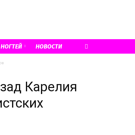
 НОГТЕЙ
НОВОСТИ
ов
азад Карелия
истских