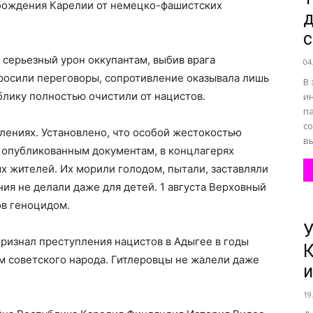
обождения Карелии от немецко-фашистских
д
с
 серьезный урон оккупантам, выбив врага
04
просили переговоры, сопротивление оказывала лишь
В 
блику полностью очистили от нацистов.
и
п
со
лениях. Установлено, что особой жестокостью
вы
о опубликованным документам, в концлагерях
х жителей. Их морили голодом, пытали, заставляли
ения не делали даже для детей. 1 августа Верховный
ов геноцидом.
У
 признал преступления нацистов в Адыгее в годы
К
 советского народа. Гитлеровцы не жалели даже
и
19