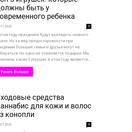
олжны быть у
овременного ребенка
.11.2020
0
этом году праздники будут выглядеть немного
наче. Из-за мер предосторожности при
андемии большие семьи и друзья могут не
бираться. Но одно не отменяется: подарки. Мы
яснили, какие 5 игрушек в этом году являются...
Узнать больше
ходовые средства
аннабис для кожи и волос
з конопли
.07.2020
0