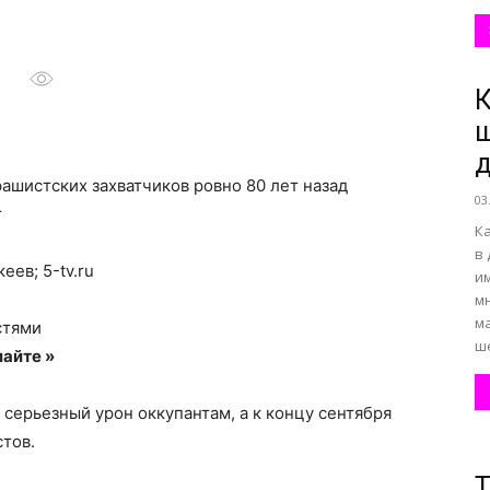
все
К
ш
д
шистских захватчиков ровно 80 лет назад
03
r
о
К
в
ев; 5-tv.ru
им
м
м
стями
ше
айте »
нем
 серьезный урон оккупантам, а к концу сентября
тов.
Т