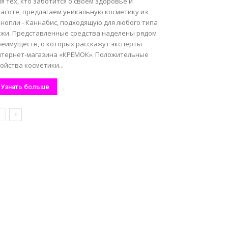
я тех, кто заботится о своем здоровье и
расоте, предлагаем уникальную косметику из
онопли - Каннабис, подходящую для любого типа
ожи. Представленные средства наделены рядом
реимуществ, о которых расскажут эксперты
нтернет-магазина «КРЕМОК». Положительные
ойства косметики...
Узнать больше