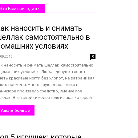
Это Вам пригодится!
ак наносить и снимать
еллак самостоятельно в
омашних условиях
.09.2016
0
ак наносить и снимать шеллак самостоятельно
 домашних условиях Любая девушка хочет
еть красивые ногти без хлопот, не затрачивая
ного времени. Настоящую революцию в
аникюре произвело средство, именуемое
ллак. Это такой симбиоз геля и лака, который...
Узнать больше
оп 5 игрушек: которые