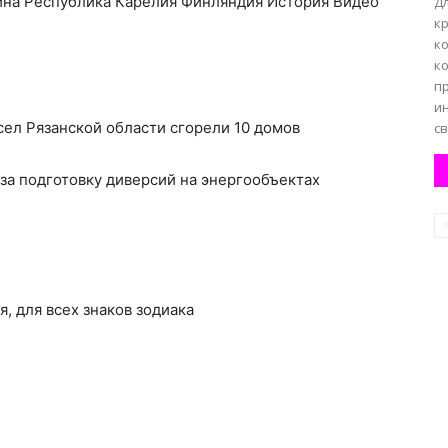
йна Республика Карелия Финляндия История Видео
Дл
к
к
к
п
и
 сел Рязанской области сгорели 10 домов
св
а подготовку диверсий на энергообъектах
я, для всех знаков зодиака