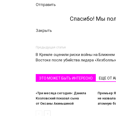
Отправить
Спасибо! Мы по
Закрыть
Предыдущая статья
В Кремле оценили риски войны на Ближнем
Востоке после убийства лидера «Хезболлы
ЭТО МОЖЕТ БЫТЬ ИНТЕРЕСНО
ЕЩЕ ОТ 
«Три месяца сегодня»: Данила
Премьер Я
Козловский показал сына
не назвала
от Оксаны Акиньшиной
атомную б