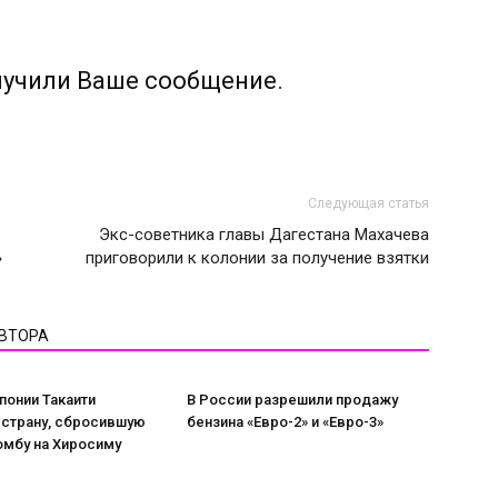
лучили Ваше сообщение.
Следующая статья
Экс-советника главы Дагестана Махачева
»
приговорили к колонии за получение взятки
АВТОРА
понии Такаити
В России разрешили продажу
 страну, сбросившую
бензина «Евро-2» и «Евро-3»
омбу на Хиросиму