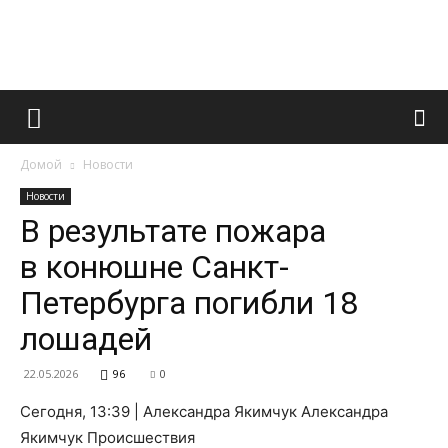
Французский
Домой
Новости
маникюр
Новости
В результате пожара
в конюшне Санкт-
и
Петербурга погибли 18
лошадей
все
22.05.2026
96
0
Сегодня, 13:39 | Александра Якимчук Александра
Якимчук Происшествия