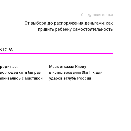
Следующая статья
От выбора до распоряжения деньгами: как
привить ребенку самостоятельность
АВТОРА
реди нас:
Маск отказал Киеву
во людей хотя бы раз
в использовании Starlink для
алкивались с мистикой
ударов вглубь России