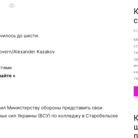
К
с
все
01
чилось до шести.
Мн
с
overn/Alexander Kazakov
т
зд
о
и
стями
к
айте »
те
нем
ил Министерству обороны представить свои
ых сил Украины (ВСУ) по колледжу в Старобельске
К
ш