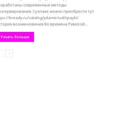
азработаны современные методы
онсервирования. Сухпаек можно приобрести тут
tps://bready.ru/catalog/pitanie/sukhpayki/
стория возникновения Во времена Римской...
Узнать больше