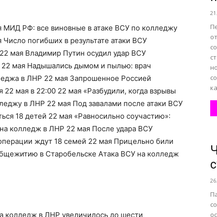
21
П
я МИД РФ: все виновные в атаке ВСУ по колледжу
о
я Число погибших в результате атаки ВСУ
с
22 мая Владимир Путин осудил удар ВСУ
с
 22 мая Надышались дымом и пылью: врач
н
с
леджа в ЛНР 22 мая Запрошенное Россией
ка
 22 мая в 22:00 22 мая «Разбудили, когда взрывы
лледжу в ЛНР 22 мая Под завалами после атаки ВСУ
ться 18 детей 22 мая «Равносильно соучастию»:
на колледж в ЛНР 22 мая После удара ВСУ
операции ждут 18 семей 22 мая Прицельно били
Ч
 общежитию в Старобельске Атака ВСУ на колледж
с
26
П
со
на колледж в ЛНР увеличилось до шести
ос