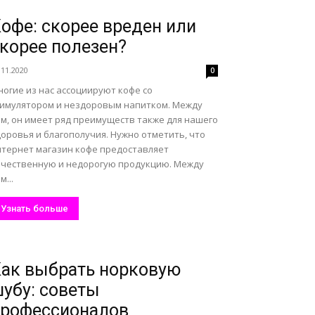
офе: скорее вреден или
корее полезен?
.11.2020
0
огие из нас ассоциируют кофе со
тимулятором и нездоровым напитком. Между
ем, он имеет ряд преимуществ также для нашего
оровья и благополучия. Нужно отметить, что
нтернет магазин кофе предоставляет
ачественную и недорогую продукцию. Между
м...
Узнать больше
ак выбрать норковую
убу: советы
профессионалов