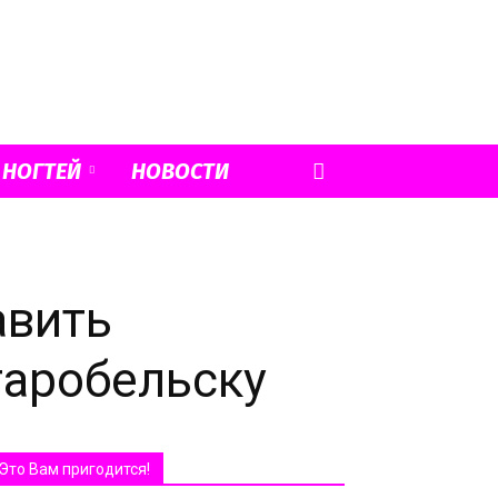
 НОГТЕЙ
НОВОСТИ
авить
таробельску
Это Вам пригодится!