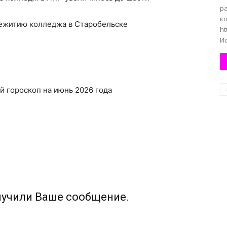
р
к
щежитию колледжа в Старобельске
ht
И
й гороскоп на июнь 2026 года
лучили Ваше сообщение.