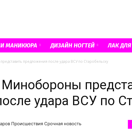
Французский
ИИ МАНИКЮРА
ДИЗАЙН НОГТЕЙ
ЛАК ДЛЯ
представить предложения после удара ВСУ по Старобельску
маникюр
л Минобороны предст
осле удара ВСУ по С
и
атаров Происшествия Срочная новость