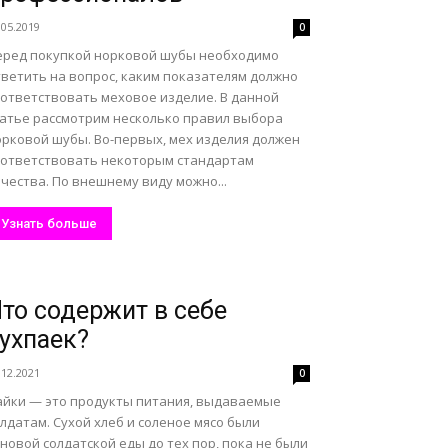
.05.2019
0
еред покупкой норковой шубы необходимо
тветить на вопрос, каким показателям должно
оответствовать меховое изделие. В данной
татье рассмотрим несколько правил выбора
орковой шубы. Во-первых, мех изделия должен
оответствовать некоторым стандартам
чества. По внешнему виду можно...
Узнать больше
то содержит в себе
ухпаек?
.12.2021
0
айки — это продукты питания, выдаваемые
лдатам. Сухой хлеб и соленое мясо были
новой солдатской еды до тех пор, пока не были