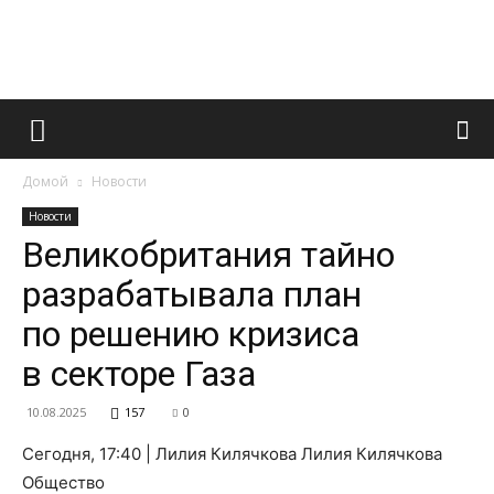
Французский
Домой
Новости
маникюр
Новости
Великобритания тайно
разрабатывала план
и
по решению кризиса
в секторе Газа
все
10.08.2025
157
0
Сегодня, 17:40 | Лилия Килячкова Лилия Килячкова
Общество