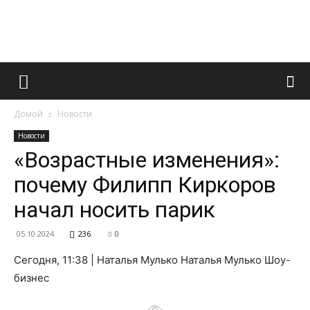
Французский
Домой
Новости
маникюр
Новости
«Возрастные изменения»:
почему Филипп Киркоров
и
начал носить парик
05.10.2024
236
0
все
Сегодня, 11:38 | Наталья Мулько Наталья Мулько Шоу-
бизнес