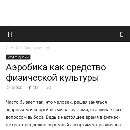
Французский
Домой
Уход за руками
маникюр
Уход за руками
Аэробика как средство
физической культуры
и
01.10.2020
1211
0
Часто бывает так, что человек, решая заняться
все
здоровьем и спортивными нагрузками, сталкивается с
вопросом выбора. Ведь в настоящее время в фитнес-
цетрах предложен огромный ассортимент различных