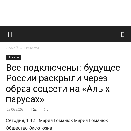
Французский
Домой
Новости
маникюр
Новости
Все подключены: будущее
России раскрыли через
и
образ соцсети на «Алых
парусах»
все
28.06.2026
52
0
Сегодня, 1:42 | Мария Гоманюк Мария Гоманюк
Общество Эксклюзив