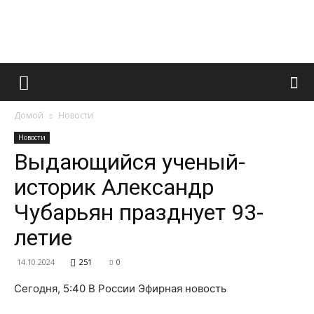
Французский
Домой
Новости
маникюр
Новости
Выдающийся ученый-
историк Александр
и
Чубарьян празднует 93-
летие
все
14.10.2024
251
0
Сегодня, 5:40 В России Эфирная новость