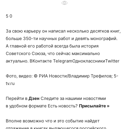
о
5 0
нем
За свою карьеру он написал несколько десятков книг,
больше 350-ти научных работ и девять монографий.
А главной его работой всегда была история
Советского Союза, что сейчас максимально
актуально.
ВКонтакте TelegramОдноклассникиTwitter
Фото, видео: © РИА Новости/Владимир Трефилов; 5-
tv.ru
Перейти в
Дзен
Следите за нашими новостями
в удобном формате Есть новость?
Присылайте »
Вполне возможно что и это событие найдет
отражение в книгах выдающегося российского