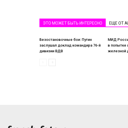
ЭТО МОЖЕТ БЫТЬ ИНТЕРЕСНО
ЕЩЕ ОТ 
Безостановочные бои: Путин
МИД Росси
заслушал доклад командира 76-й
в попытке 
дивизии ВДВ
железной 