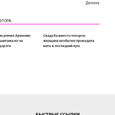
Делона
АВТОРА
и уличил Армению
Свадьба вместо похорон:
шантажа из-за
женщина необычно проводила
дороги
мать в последний путь
БЫСТРЫЕ ССЫЛКИ