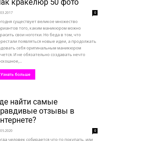
ак кракелюр 50 фото
.03.2017
0
егодня существует великое множество
ариантов того, каким маникюром можно
расить свои ноготки. Но беда в том, что
ерестали появляться новые идеи, а продолжать
адовать себя оригинальным маникюром
чется. И не обязательно создавать нечто
скошное,...
Узнать больше
де найти самые
равдивые отзывы в
нтернете?
.05.2020
0
гда человек собирается что-то покупать, или