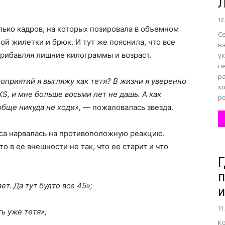
Л
12
лько кадров, на которых позировала в объемном
С
й жилетки и брюк. И тут же пояснила, что все
в
прибавляя лишние килограммы и возраст.
ук
п
р
оприятий я выгляжу как тетя? В жизни я уверенно
хо
S, и мне больше восьми лет не дашь. А как
ро
ообще никуда не ходи»,
— пожаловалась звезда.
са нарвалась на противоположную реакцию.
о в ее внешности не так, что ее старит и что
Г
п
т. Да тут будто все 45»;
и
31
ть уже тетя»;
Ко