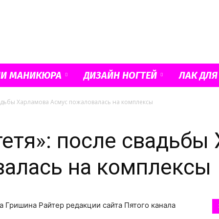
Французский
ИИ МАНИКЮРА
ДИЗАЙН НОГТЕЙ
ЛАК ДЛЯ
свадьбы Харламова Асмус пожаловалась на комплексы
маникюр
тетя»: после свадьбы
валась на комплексы
и
а Гришина Райтер редакции сайта Пятого канала