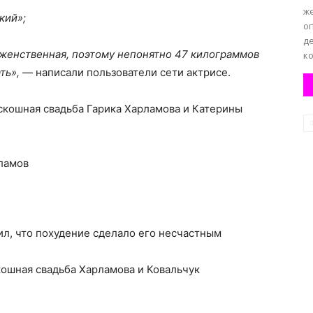
же
кий»;
оп
де
 женственная, поэтому непонятно 47 килограммов
ко
ать»,
— написали пользователи сети актрисе.
оскошная свадьба Гарика Харламова и Катерины
ламов
ил, что похудение сделало его несчастным
кошная свадьба Харламова и Ковальчук