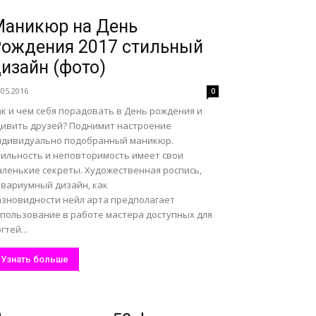
аникюр на День
ождения 2017 стильный
изайн (фото)
.05.2016
0
к и чем себя порадовать в День рождения и
дивить друзей? Поднимит настроение
ндивидуально подобранный маникюр.
тильность и неповторимость имеет свои
аленькие секреты. Художественная роспись,
квариумный дизайн, как
азновидности нейл арта предполагает
спользование в работе мастера доступных для
гтей...
Узнать больше