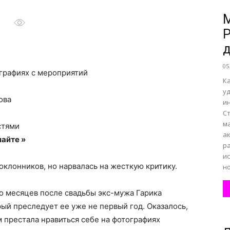
М
Р
все
д
05
графиях с мероприятий
Ка
у
ова
и
о
С
м
стями
а
айте »
р
и
оклонников, но нарвалась на жесткую критику.
но
нем
о месяцев после свадьбы экс-мужа Гарика
рый преследует ее уже не первый год. Оказалось,
 престала нравиться себе на фотографиях