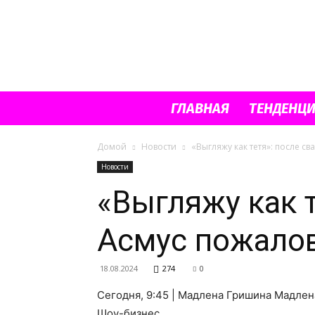
ГЛАВНАЯ
ТЕНДЕНЦ
Домой
Новости
«Выгляжу как тетя»: после 
Новости
«Выгляжу как 
Асмус пожало
18.08.2024
274
0
Сегодня, 9:45 | Мадлена Гришина Мадлен
Шоу-бизнес