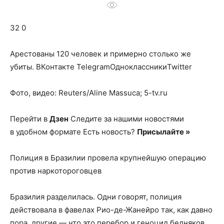
о
32 0
нем
Арестованы 120 человек и примерно столько же
убиты.
ВКонтакте TelegramОдноклассникиTwitter
Фото, видео: Reuters/Aline Massuca; 5-tv.ru
Перейти в
Дзен
Следите за нашими новостями
в удобном формате Есть новость?
Присылайте »
Полиция в Бразилии провела крупнейшую операцию
против наркотороговцев
Бразилия разделилась. Одни говорят, полиция
действовала в фавелах Рио-де-Жанейро так, как давно
пора, другие — что это перебор и геноцид бедняков.