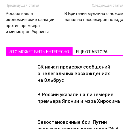
Предыдущая статья
Следующая статья
Россия ввела
В Британии мужчина с ножом
экономические санкции
напал на пассажиров поезда
против премьера
и министров Украины
ЭТО МОЖЕТ БЫТЬ ИНТЕРЕСНО
ЕЩЕ ОТ АВТОРА
СК начал проверку сообщений
о нелегальных восхождениях
на Эльбрус
В России указали на лицемерие
премьера Японии и мэра Хиросимы
Безостановочные бои: Путин
заслушал доклад командира 76-й