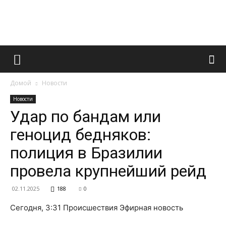
Французский
Домой
Новости
маникюр
Новости
Удар по бандам или
геноцид бедняков:
и
полиция в Бразилии
провела крупнейший рейд
все
02.11.2025
188
0
Сегодня, 3:31 Происшествия Эфирная новость