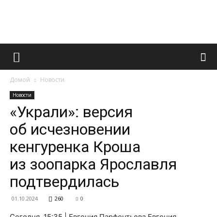
Французский
Домой
Новости
маникюр
Новости
«Украли»: версия
об исчезновении
и
кенгуренка Кроша
из зоопарка Ярославля
все
подтвердилась
01.10.2024
260
0
Сегодня, 15:35 | Евгения Парфентьева Евгения