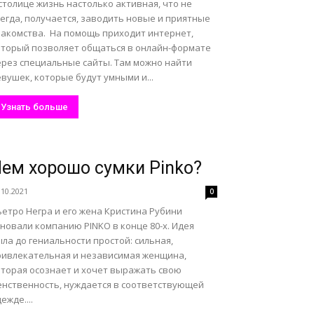
столице жизнь настолько активная, что не
егда, получается, заводить новые и приятные
накомства. На помощь приходит интернет,
оторый позволяет общаться в онлайн-формате
ерез специальные сайты. Там можно найти
вушек, которые будут умными и...
Узнать больше
ем хорошо сумки Pinko?
.10.2021
0
ьетро Негра и его жена Кристина Рубини
новали компанию PINKO в конце 80-х. Идея
ла до гениальности простой: сильная,
ривлекательная и независимая женщина,
оторая осознает и хочет выражать свою
енственность, нуждается в соответствующей
ежде....