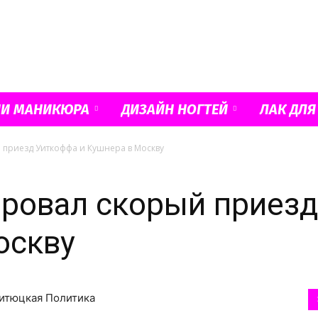
Французский
ИИ МАНИКЮРА
ДИЗАЙН НОГТЕЙ
ЛАК ДЛЯ
 приезд Уиткоффа и Кушнера в Москву
маникюр
ровал скорый приез
оскву
и
Битюцкая Политика