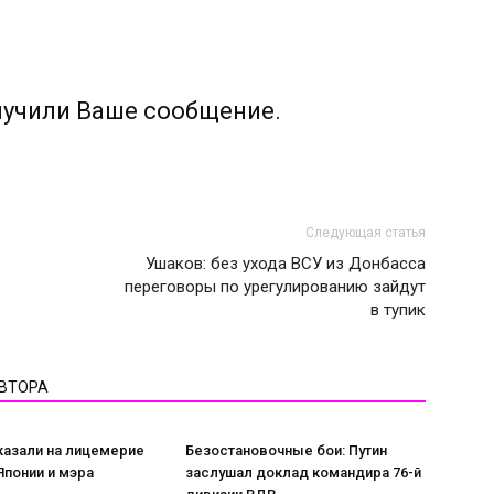
лучили Ваше сообщение.
Следующая статья
Ушаков: без ухода ВСУ из Донбасса
переговоры по урегулированию зайдут
в тупик
АВТОРА
казали на лицемерие
Безостановочные бои: Путин
понии и мэра
заслушал доклад командира 76-й