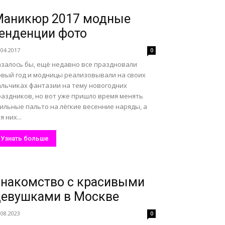
Маникюр 2017 модные
енденции фото
.04.2017
0
азалось бы, ещё недавно все праздновали
овый год и модницы реализовывали на своих
альчиках фантазии на тему новогодних
раздников, но вот уже пришло время менять
ильные пальто на лёгкие весенние наряды, а
я них...
Узнать больше
накомство с красивыми
евушками в Москве
.08.2023
0