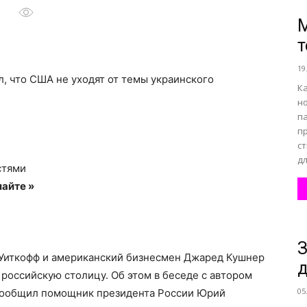
т
все
19
, что США не уходят от темы украинского
К
н
п
п
о
ст
дл
стями
айте »
нем
З
Уиткофф и американский бизнесмен Джаред Кушнер
д
 российскую столицу. Об этом в беседе с автором
05
сообщил помощник президента России Юрий