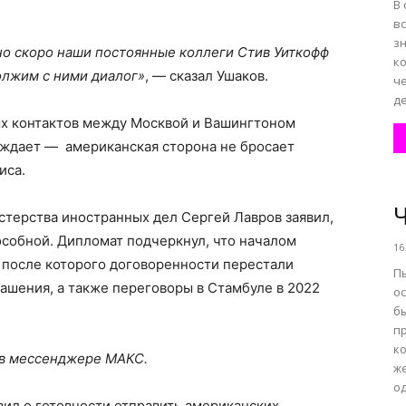
В 
вс
з
чно скоро наши постоянные коллеги Стив Уиткофф
к
олжим с ними диалог»
, — сказал Ушаков.
ч
де
ых контактов между Москвой и Вашингтоном
рждает — американская сторона не бросает
иса.
Ч
нистерства иностранных дел Сергей Лавров заявил,
особной. Дипломат подчеркнул, что началом
16
 после которого договоренности перестали
П
ашения, а также переговоры в Стамбуле в 2022
ос
бы
п
к
 в мессенджере МАКС.
ж
од
вил о готовности отправить американских