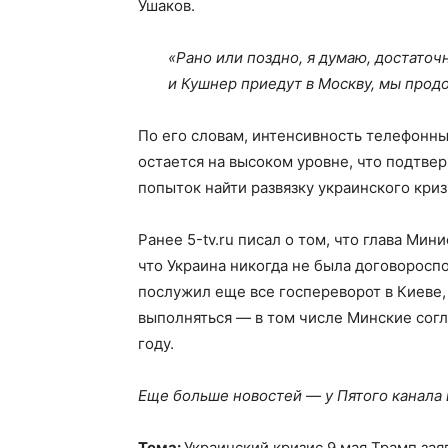
Ушаков.
«Рано или поздно, я думаю, достато
и Кушнер приедут в Москву, мы прод
По его словам, интенсивность телефонн
остается на высоком уровне, что подтве
попыток найти развязку украинского криз
Ранее 5-tv.ru писал о том, что глава Ми
что Украина никогда не была договоросп
послужил еще все госпереворот в Киеве,
выполняться — в том числе Минские согл
году.
Еще больше новостей — у Пятого канала
Тема:
Украинский кризис 9 мая Трамп зая