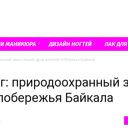
Французский
ИИ МАНИКЮРА
ДИЗАЙН НОГТЕЙ
ЛАК ДЛЯ
ранный закон лишил дров жителей побережья Байкала
маникюр
г: природоохранный 
побережья Байкала
и
ь