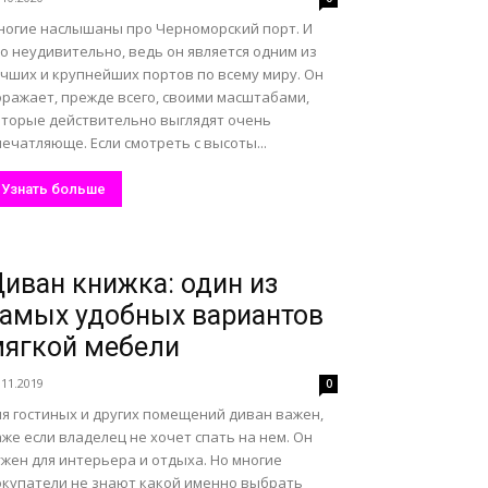
ногие наслышаны про Черноморский порт. И
о неудивительно, ведь он является одним из
учших и крупнейших портов по всему миру. Он
оражает, прежде всего, своими масштабами,
оторые действительно выглядят очень
ечатляюще. Если смотреть с высоты...
Узнать больше
иван книжка: один из
амых удобных вариантов
ягкой мебели
.11.2019
0
ля гостиных и других помещений диван важен,
же если владелец не хочет спать на нем. Он
жен для интерьера и отдыха. Но многие
окупатели не знают какой именно выбрать