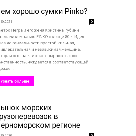
ем хорошо сумки Pinko?
.10.2021
0
ьетро Негра и его жена Кристина Рубини
новали компанию PINKO в конце 80-х. Идея
ла до гениальности простой: сильная,
ривлекательная и независимая женщина,
оторая осознает и хочет выражать свою
енственность, нуждается в соответствующей
ежде....
Узнать больше
Рынок морских
рузоперевозок в
ерноморском регионе
.10.2020
0