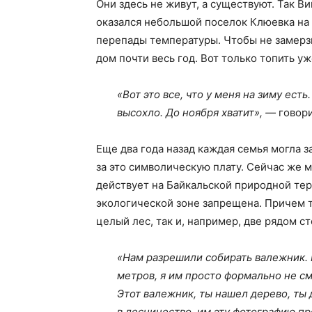
Они здесь не живут, а существуют. Так В
оказался небольшой поселок Клюевка на 
перепады температуры. Чтобы не замерзн
дом почти весь год. Вот только топить у
«Вот это все, что у меня на зиму есть
высохло. До ноября хватит», —
говори
Еще два года назад каждая семья могла з
за это символическую плату. Сейчас же 
действует на Байкальской природной тер
экологической зоне запрещена. Причем 
целый лес, так и, например, две рядом с
«Нам разрешили собирать валежник. В
метров, я им просто формально не см
Этот валежник, ты нашел дерево, ты
в лесничество, им эту фотографию пр