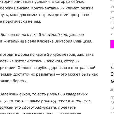
иктория описывает условия, в которых сейчас
М
берегу Байкала. Континентальный климат, резкие
эт
уть, молодая семья с тремя детьми прогревает
л
же практически нечем.
п
к
вп
. Больше ничего нет. Это второй год, уже все
т жительница села Клюевка Виктория Савицкая.
аготовить дрова по квоте 20 кубометров, заплатив
местные жители скованы законом, который
Д
ритории. Сплошная рубка деревьев в центральной
с
термин достаточно размытый — это может быть как
м
тоящие березы.
25
алежник сухой, то есть у меня 60 квадратных
Д
огу натопить — зимы у нас суровые и холодные.
да
 должен его сфотографировать, полететь
ну
п
едоставить, и там разрешат», —
рассказала