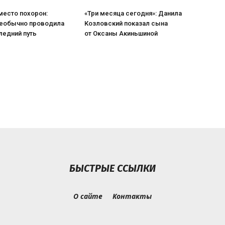
место похорон:
«Три месяца сегодня»: Данила
еобычно проводила
Козловский показал сына
ледний путь
от Оксаны Акиньшиной
БЫСТРЫЕ ССЫЛКИ
О сайте
Контакты