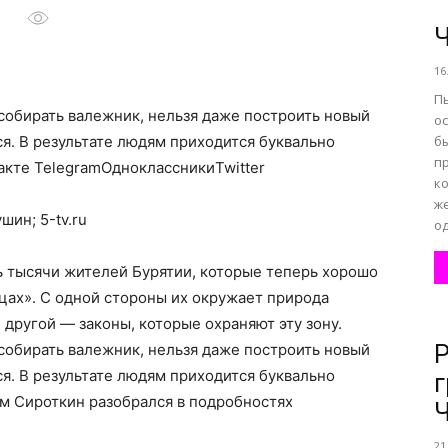
Ч
16
все
П
собирать валежник, нельзя даже построить новый
ос
ся. В результате людям приходится буквально
бы
п
акте TelegramОдноклассникиTwitter
к
о
ж
шин; 5-tv.ru
од
ь тысячи жителей Бурятии, которые теперь хорошо
цах». С одной стороны их окружает природа
 другой — законы, которые охраняют эту зону.
нем
собирать валежник, нельзя даже построить новый
ся. В результате людям приходится буквально
г
м Сироткин разобрался в подробностях
Ч
21