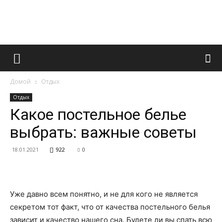
Французский
Домой
Отдых
маникюр
Отдых
Какое постельное белье
выбрать: важные советы
и
18.01.2021
922
0
все
Уже давно всем понятно, и не для кого не является
секретом тот факт, что от качества постельного белья
зависит и качество нашего сна. Будете ли вы спать всю