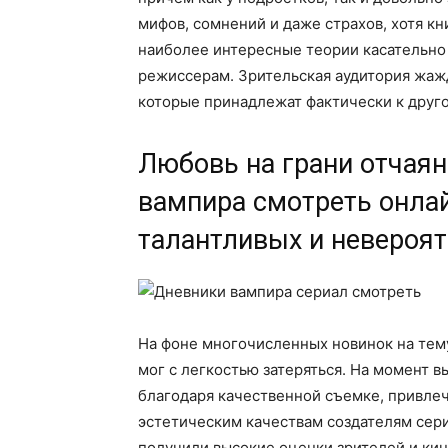
мифов, сомнений и даже страхов, хотя к
наиболее интересные теории касательно
режиссерам. Зрительская аудитория жа
которые принадлежат фактически к друго
Любовь на грани отчая
вампира смотреть онла
талантливых и невероят
На фоне многочисленных новинок на те
мог с легкостью затеряться. На момент 
благодаря качественной съемке, привлеч
эстетическим качествам создателям сери
получили высокие оценки зрителей и ки