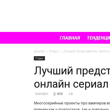
ГЛАВНАЯ
ТЕНДЕНЦ
Домой
Отдых
Лучший представитель своего 
Отдых
Лучший предст
онлайн сериал
16.05.2021
1073
0
Многосерийные проекты про вампиров вс
причем как у подростков, так и довольн