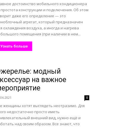
лавное достоинство мобильного кондиционера
 простота конструкции и подключения. Об этом
оворит даже его определение — это
оноблочный агрегат, который предназначен
я охлаждения воздуха, а иногда и нагрева
большого помещения (при наличии в нем...
Узнать больше
Ожерелье: модный
ксессуар на важное
ероприятие
.06.2021
0
се женщины хотят выглядеть неотразимо. Для
того недостаточно просто иметь
ривлекательный внешний вид, нужно ещё и
ботать над своим образом. Все знают, что