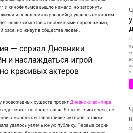
ниг и кинофильмов вышло немало, но затронуть
Ч
 жизни и поведения «кровопийц» удалось немногим
у
все
ждет новых сюжетов с необычными персонажами,
д
й расе, но живут в обществе людей.
20
ния — сериал Дневники
В
с
йн и наслаждаться игрой
вс
о
в
но красивых актеров
ма
нем
му кровожадных существ проект
Дневники вампира
Ч
выхода сюжет не представлял большого интереса, но
ению молодых и талантливых актеров, а также
ала удалось увлечь юную публику. Первые серии
06
нокритиков, благодаря чему режиссерам удалось