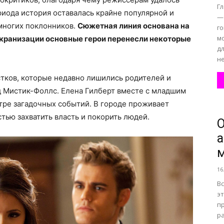
Г
риода история оставалась крайне популярной и
—
многих поклонников.
Сюжетная линия основана на
г
м
экранизации основные герои перенесли некоторые
дл
не
тков, которые недавно лишились родителей и
 Мистик-Фоллс. Елена Гилберт вместе с младшим
тре загадочных событий. В городе проживает
ью захватить власть и покорить людей.
а
м
16
В
э
п
ра