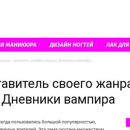
Французский
ИИ МАНИКЮРА
ДИЗАЙН НОГТЕЙ
ЛАК ДЛЯ
жанра – смотреть онлайн сериал Дневники вампира
маникюр
авитель своего жанр
 Дневники вампира
и
егда пользовались большой популярностью,
о зрелых зрителей. Эта тема окутана множеством