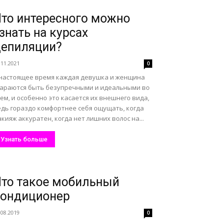
то интересного можно
знать на курсах
епиляции?
.11.2021
0
 настоящее время каждая девушка и женщина
тараются быть безупречными и идеальными во
ем, и особенно это касается их внешнего вида,
едь гораздо комфортнее себя ощущать, когда
кияж аккуратен, когда нет лишних волос на...
Узнать больше
то такое мобильный
кондиционер
.08.2019
0