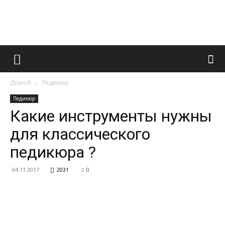
Французский
Домой
Педикюр
маникюр
Педикюр
Какие инструменты нужны
для классического
и
педикюра ?
04.11.2017
2031
0
все