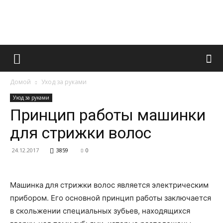
Французский
Домой
Уход за руками
маникюр
Уход за руками
Принцип работы машинки
для стрижки волос
и
24.12.2017
3859
0
все
Машинка для стрижки волос является электрическим
прибором. Его основной принцип работы заключается
в скольжении специальных зубьев, находящихся