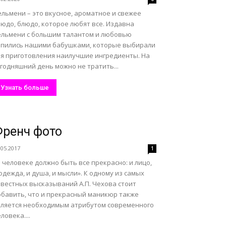
льмени – это вкусное, ароматное и свежее
юдо, блюдо, которое любят все. Издавна
ельмени с большим талантом и любовью
епились нашими бабушками, которые выбирали
ля приготовления наилучшие ингредиенты. На
годняшний день можно не тратить...
Узнать больше
ренч фото
.05.2017
1
 человеке должно быть все прекрасно: и лицо,
одежда, и душа, и мысли». К одному из самых
звестных высказываний А.П. Чехова стоит
обавить, что и прекрасный маникюр также
вляется необходимым атрибутом современного
ловека....