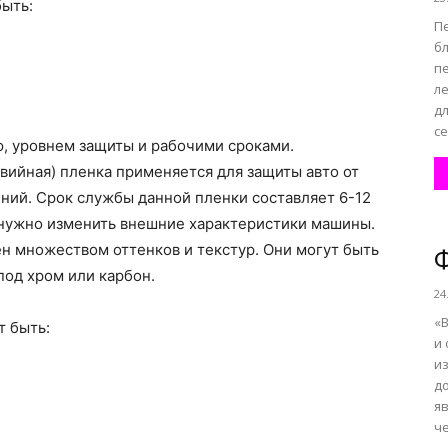
быть:
Пе
бл
п
л
д
се
ю, уровнем защиты и рабочими сроками.
вийная) пленка применяется для защиты авто от
ний. Срок службы данной пленки составляет 6-12
 нужно изменить внешние характеристики машины.
н множеством оттенков и текстур. Они могут быть
Ф
од хром или карбон.
24
«В
т быть:
и 
и
д
я
че