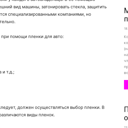
ешний вид машины, затонировать стекла, защитить
М
тся специализированными компаниями, но
п
все
тельно.
18
 при помощи пленки для авто:
Ко
к
(н
на
о
ч
п
и т.д.;
во
нем
еследует, должен осуществляться выбор пленки. В
П
различаются виды пленок.
о
23