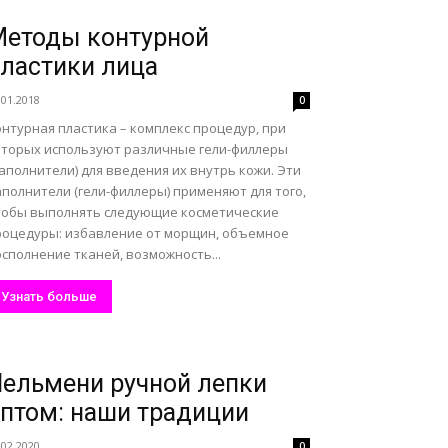
етоды контурной
ластики лица
.01.2018
0
нтурная пластика – комплекс процедур, при
оторых используют различные гели-филлеры
аполнители) для введения их внутрь кожи. Эти
полнители (гели-филлеры) применяют для того,
тобы выполнять следующие косметические
роцедуры: избавление от морщин, объемное
сполнение тканей, возможность...
Узнать больше
ельмени ручной лепки
птом: наши традиции
.02.2020
0