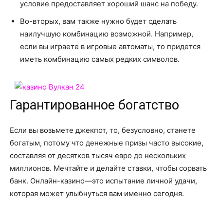
условие предоставляет хороший шанс на победу.
Во-вторых, вам также нужно будет сделать
наилучшую комбинацию возможной. Например,
если вы играете в игровые автоматы, то придется
иметь комбинацию самых редких символов.
Гарантированное богатство
Если вы возьмете джекпот, то, безусловно, станете
богатым, потому что денежные призы часто высокие,
составляя от десятков тысяч евро до нескольких
миллионов. Мечтайте и делайте ставки, чтобы сорвать
банк. Онлайн-казино—это испытание личной удачи,
которая может улыбнуться вам именно сегодня.