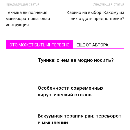
Предыдущая статья
Следующая статья
Техника выполнения
Казино на выбор. Какому из
маникюра: пошаговая
них отдать предпочтение?
инструкция
ЭТО МОЖЕТ БЫТЬ ИНТЕРЕСНО
ЕЩЕ ОТ АВТОРА
Туника: с чем ее модно носить?
Особенности современных
хирургический столов
Вакуумная терапия ран: переворот
в мышлении