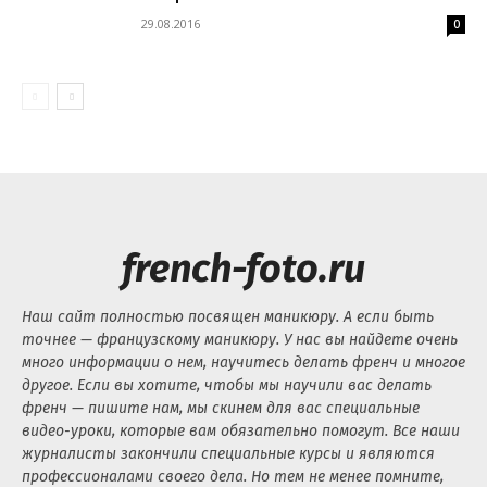
29.08.2016
0
french-foto.ru
Наш сайт полностью посвящен маникюру. А если быть
точнее — французскому маникюру. У нас вы найдете очень
много информации о нем, научитесь делать френч и многое
другое. Если вы хотите, чтобы мы научили вас делать
френч — пишите нам, мы скинем для вас специальные
видео-уроки, которые вам обязательно помогут. Все наши
журналисты закончили специальные курсы и являются
профессионалами своего дела. Но тем не менее помните,