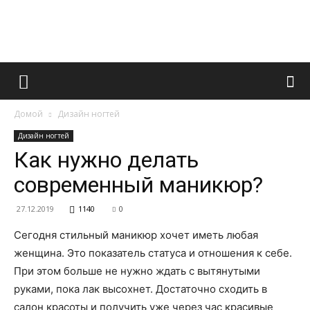
Французский
Домой
Дизайн ногтей
маникюр
Дизайн ногтей
Как нужно делать
современный маникюр?
и
27.12.2019
1140
0
Сегодня стильный маникюр хочет иметь любая
все
женщина. Это показатель статуса и отношения к себе.
При этом больше не нужно ждать с вытянутыми
руками, пока лак высохнет. Достаточно сходить в
салон красоты и получить уже через час красивые