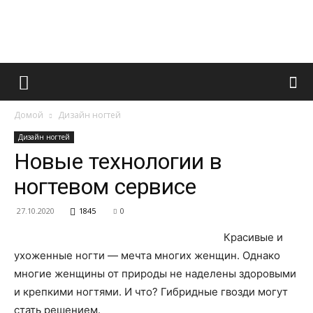
Французский
Домой
Дизайн ногтей
маникюр
Дизайн ногтей
Новые технологии в
ногтевом сервисе
и
27.10.2020
1845
0
Красивые и
все
ухоженные ногти — мечта многих женщин. Однако
многие женщины от природы не наделены здоровыми
и крепкими ногтями. И что? Гибридные гвозди могут
стать решением.