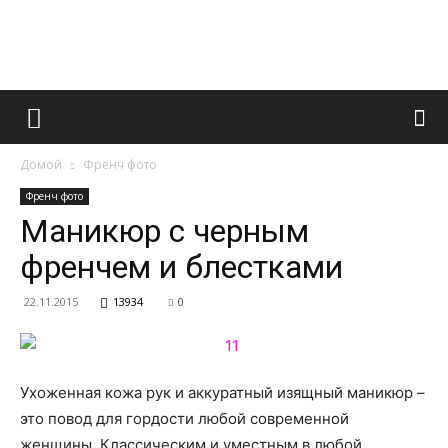
Французский
Домой
Френч фото
маникюр
Френч фото
Маникюр с черным
френчем и блестками
и
22.11.2015
13934
0
все
Ухоженная кожа рук и аккуратный изящный маникюр –
это повод для гордости любой современной
женщины. Классическим и уместным в любой