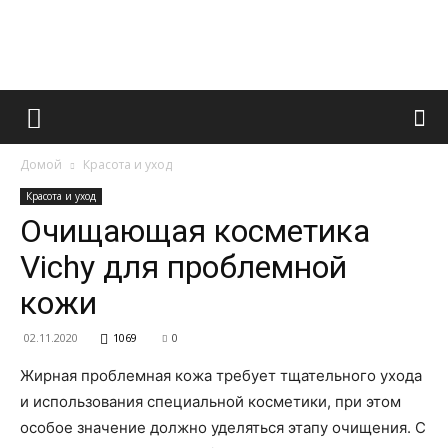
Французский
Домой
Красота и уход
маникюр
Красота и уход
Очищающая косметика
Vichy для проблемной
и
кожи
02.11.2020
1069
0
все
Жирная проблемная кожа требует тщательного ухода
и использования специальной косметики, при этом
особое значение должно уделяться этапу очищения. С