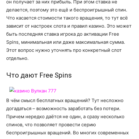
он получает за них прибыль. При этом ставка не
делается, поэтому это ещё и беспроигрышный спин.
Что касается стоимости такого вращения, то тут всё
зависит от настроек слота и правил казино. Это может
быть последняя ставка игрока до активации Free
Spins, минимальная или даже максимальная сумма.
Этот вопрос нужно уточнять про конкретный слот
отдельно.
Что дают Free Spins
В чём смысл бесплатных вращений? Тут несложно
догадаться – возможность заработать без потери.
Причем нередко даётся не один, а сразу несколько
спинов, что позволяет провести серию
беспроигрышных вращений. Во многих современных