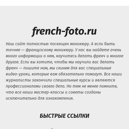
french-foto.ru
Наш сайт полностью посвящен маникюру. А если быть
точнее — французскому маникюру. У нас вы найдете очень
много информации о нем, научитесь делать френч и многое
другое. Если вы хотите, чтобы мы научили вас делать
френч — пишите нам, мы скинем для вас специальные
видео-уроки, которые вам обязательно помогут. Все наши
журналисты закончили специальные курсы и являются
профессионалами своего дела. Но тем не менее помните,
что все наши мастер-классы и советы созданы
исключительно для ознакомления.
БЫСТРЫЕ ССЫЛКИ