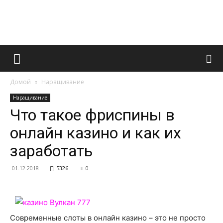
Французский
Домой
Наращивание
маникюр
Наращивание
Что такое фриспины в
онлайн казино и как их
и
заработать
01.12.2018
5326
0
все
Современные слоты в онлайн казино – это не просто