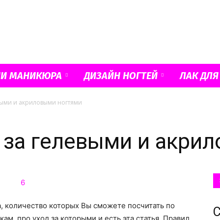
Французский
ИИ МАНИКЮРА
ДИЗАЙН НОГТЕЙ
ЛАК ДЛЯ
евыми и акриловыми ногтями
маникюр
 за гелевыми и акри
и
 количество которых Вы сможете посчитать по
С
ам, про уход за которыми и есть эта статья. Правил