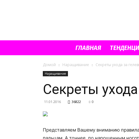
ГЛАВНАЯ
ТЕНДЕНЦ
Домой
Наращивание
Секреты ухода за гел
Наращивание
Секреты ухода
11.01.2016
36822
0
Представляем Вашему вниманию правила,
пальцам. А точнее, по нарощенным ноготк