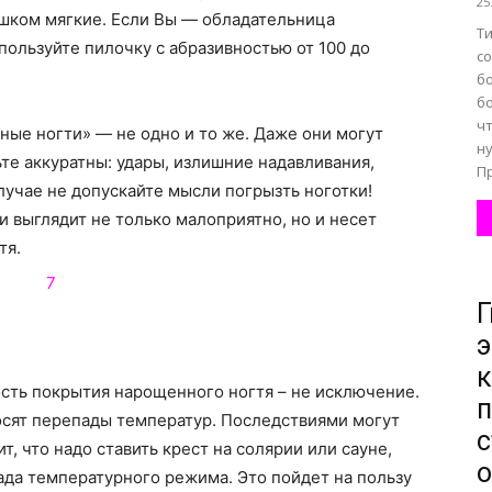
25
ишком мягкие. Если Вы — обладательница
Т
пользуйте пилочку с абразивностью от 100 до
с
б
б
ч
ные ногти» — не одно и то же. Даже они могут
н
те аккуратны: удары, излишние надавливания,
П
лучае не допускайте мысли погрызть ноготки!
 выглядит не только малоприятно, но и несет
тя.
Г
ость покрытия нарощенного ногтя – не исключение.
п
осят перепады температур. Последствиями могут
с
т, что надо ставить крест на солярии или сауне,
ада температурного режима. Это пойдет на пользу