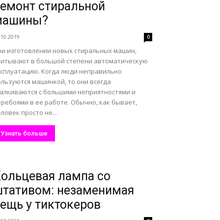
емонт стиральной
машины?
.10.2019
0
ри изготовлении новых стиральных машин,
читывают в большой степени автоматическую
ксплуатацию. Когда люди неправильно
ользуются машинкой, то они всегда
талкиваются с большими неприятностями и
ребоями в ее работе. Обычно, как бывает,
ловек просто не...
Узнать больше
ольцевая лампа со
тативом: незаменимая
ещь у тиктокеров