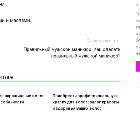
ом.
18
С
и и маслами.
л
зе
и
б
Следующая статья
м
Правильный мужской маникюр. Как сделать
на
правильный мужской маникюр?
АВТОРА
ое наращивание волос:
Приобрести профессиональную
особенности
краску для волос: залог красоты
и здоровья Ваших волос