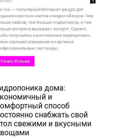
.05.2021
0
ик-ток — популярный Интернет-ресурс для
оздания коротких клипов и видео-обзоров. Чем
ольше лайков, тем больше подписчиков, и тем
ольше интереса вызывает аккаунт. Однако,
тобы получались качественные видеоролики,
ужно хорошее освещение и картинка.
рофессиональные тиктокеры...
Узнать больше
идропоника дома:
экономичный и
комфортный способ
остоянно снабжать свой
тол свежими и вкусными
овощами