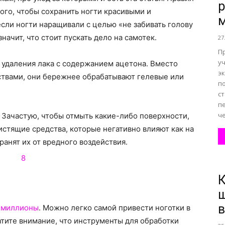
р
того, чтобы сохранить ногти красивыми и
ли ногти наращивали с целью «не забивать голову
все
начит, что стоит пускать дело на самотек.
27
П
у
я удаления лака с содержанием ацетона. Вместо
э
ствами, они бережнее обрабатывают гелевые или
п
с
о
пе
че
 Зачастую, чтобы отмыть какие-либо поверхности,
стящие средства, которые негативно влияют как на
ранят их от вредного воздействия.
нем
К
ш
в
 миллионы
. Можно легко самой привести ноготки в
тите внимание, что инструменты для обработки