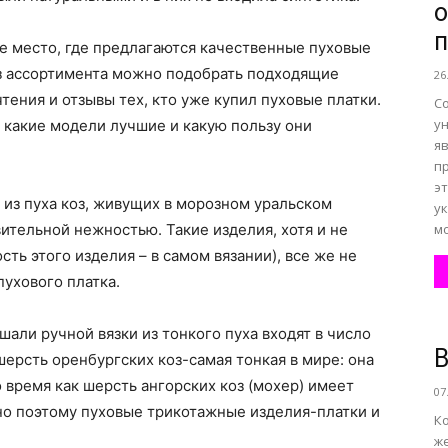
о
п
е место, где предлагаются качественные пуховые
все
 ассортимента можно подобрать подходящие
26
ения и отзывы тех, кто уже купил пуховые платки.
С
у
, какие модели лучшие и какую пользу они
я
п
э
о
из пуха коз, живущих в морозном уральском
у
вительной нежностью. Такие изделия, хотя и не
мо
ть этого изделия – в самом вязании), все же не
ухового платка.
нем
шали ручной вязки из тонкого пуха входят в число
В
ерсть оренбургских коз-самая тонкая в мире: она
о время как шерсть ангорских коз (мохер) имеет
07
но поэтому пуховые трикотажные изделия-платки и
К
ж