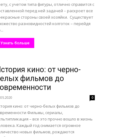
ету, с учетом типа фигуры, отлично справится с
оставленной перед ней задачей – раскроет все
рекрасные стороны своей хозяйки. Существует
ножество разновидностей колготок – перейдя
...
Узнать больше
стория кино: от черно-
елых фильмов до
овременности
.05.2020
0
стория кино: от черно-белых фильмов до
овременности Фильмы, сериалы,
ультипликация – все это прочно вошло в жизнь
еловека. Каждый год снимается огромное
оличество новых фильмов, рождаются