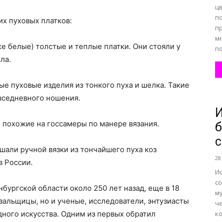
цв
п
х пуховых платков:
п
м
е белые) толстые и теплые платки. Они стояли у
по
ла.
е пуховые изделия из тонкого пуха и шелка. Такие
вседневного ношения.
И
, похожие на госсамеры по манере вязания.
б
с
шали ручной вязки из тончайшего пуха коз
28
в России.
И
с
бургской области около 250 лет назад, еще в 18
м
зальщицы, но и ученые, исследователи, энтузиасты
ч
ного искусства. Одним из первых обратил
к