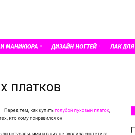
Французский
ИИ МАНИКЮРА
ДИЗАЙН НОГТЕЙ
ЛАК ДЛЯ
в
маникюр
х платков
Перед тем, как купить
голубой пуховый платок
,
и
ех, кто кому понравился он.
П
ыли натуральными и в них не входила синтетика.