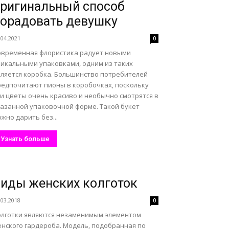
ригинальный способ
орадовать девушку
.04.2021
0
овременная флористика радует новыми
никальными упаковками, одним из таких
вляется коробка. Большинство потребителей
редпочитают пионы в коробочках, поскольку
ти цветы очень красиво и необычно смотрятся в
казанной упаковочной форме. Такой букет
жно дарить без...
Узнать больше
иды женских колготок
.03.2018
0
олготки являются незаменимым элементом
енского гардероба. Модель, подобранная по