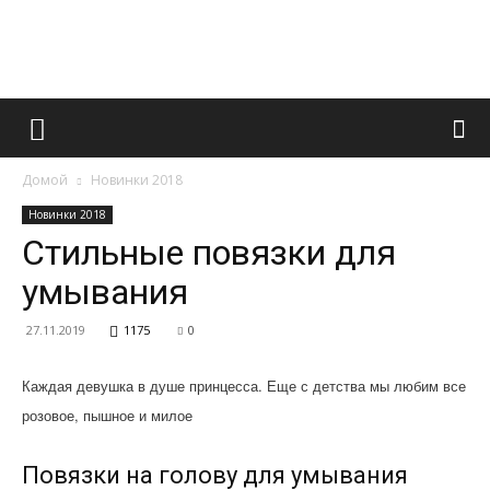
Французский
Домой
Новинки 2018
маникюр
Новинки 2018
Стильные повязки для
умывания
и
27.11.2019
1175
0
Каждая девушка в душе принцесса. Еще с детства мы любим все
все
розовое, пышное и милое
Повязки на голову для умывания