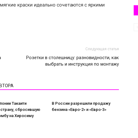
мягкие краски идеально сочетаются с яркими
Следующая статья
а
Розетки в столешницу: разновидности, как
выбрать и инструкция по монтажу
АВТОРА
понии Такаити
В России разрешили продажу
 страну, сбросившую
бензина «Евро-2» и «Евро-3»
омбу на Хиросиму