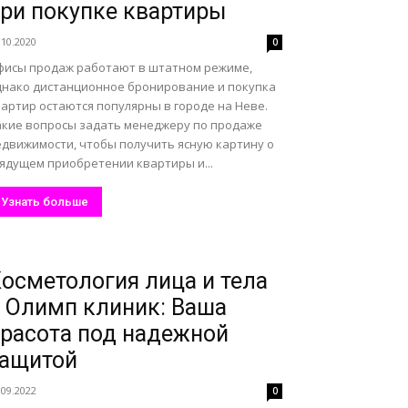
ри покупке квартиры
.10.2020
0
фисы продаж работают в штатном режиме,
днако дистанционное бронирование и покупка
артир остаются популярны в городе на Неве.
акие вопросы задать менеджеру по продаже
едвижимости, чтобы получить ясную картину о
рядущем приобретении квартиры и...
Узнать больше
осметология лица и тела
 Олимп клиник: Ваша
расота под надежной
защитой
.09.2022
0