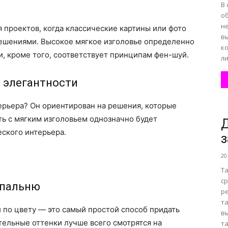
В
об
н
 проектов, когда классические картины или фото
в
ешениями. Высокое мягкое изголовье определенно
к
и, кроме того, соответствует принципам фен-шуй.
ли
 элегантности
ерьера? Он ориентирован на решения, которые
ь с мягким изголовьем однозначно будет
Д
ского интерьера.
з
20
Т
с
спальню
ре
та
 по цвету — это самый простой способ придать
в
ельные оттенки лучше всего смотрятся на
та