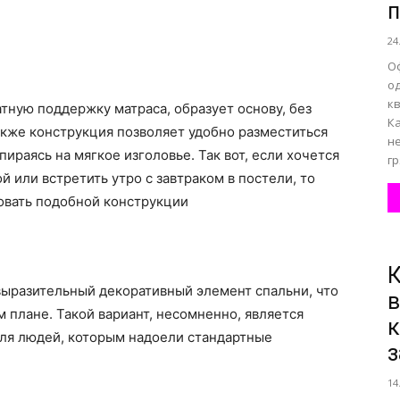
п
24
все
О
о
кв
ную поддержку матраса, образует основу, без
К
кже конструкция позволяет удобно разместиться
н
пираясь на мягкое изголовье. Так вот, если хочется
г
 или встретить утро с завтраком в постели, то
о
овать подобной конструкции
я
К
выразительный декоративный элемент спальни, что
в
нем
 плане. Такой вариант, несомненно, является
к
ля людей, которым надоели стандартные
14