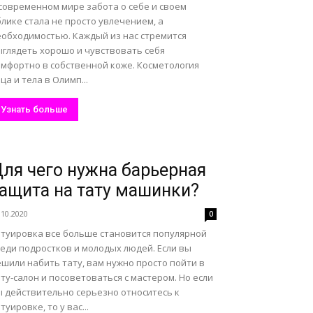
 современном мире забота о себе и своем
лике стала не просто увлечением, а
еобходимостью. Каждый из нас стремится
ыглядеть хорошо и чувствовать себя
омфортно в собственной коже. Косметология
ца и тела в Олимп...
Узнать больше
ля чего нужна барьерная
ащита на тату машинки?
.10.2020
0
атуировка все больше становится популярной
реди подростков и молодых людей. Если вы
шили набить тату, вам нужно просто пойти в
ту-салон и посоветоваться с мастером. Но если
ы действительно серьезно относитесь к
туировке, то у вас...