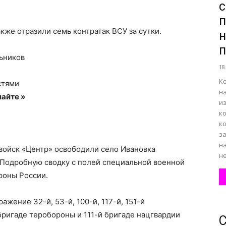
с
п
кже отразили семь контратак ВСУ за сутки.
н
все
п
льников
18
К
стями
н
айте »
о
и
к
ко
з
н
войск «Центр» освободили село Ивановка
не
 Подробную сводку с полей специальной военной
нем
роны России.
ажение 32-й, 53-й, 100-й, 117-й, 151-й
ригаде теробороны и 111-й бригаде нацгвардии
С