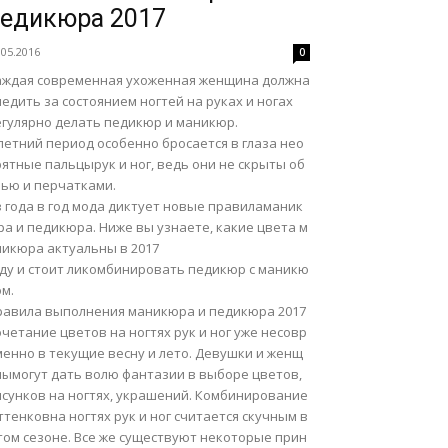
едикюра 2017
.05.2016
0
аждая современная ухоженная женщина должна
едить за состоянием ногтей на руках и ногах
егулярно делать педикюр и маникюр.
летний период особенно бросается в глаза нео
ятные пальцырук и ног, ведь они не скрыты об
вью и перчатками.
з года в год мода диктует новые правиламаник
а и педикюра. Ниже вы узнаете, какие цвета м
никюра актуальны в 2017
оду и стоит ликомбинировать педикюр с маникю
м.
равила выполнения маникюра и педикюра 2017
четание цветов на ногтях рук и ног уже несовр
менно в текущие весну и лето. Девушки и женщ
нымогут дать волю фантазии в выборе цветов,
исунков на ногтях, украшений. Комбинирование
тенковна ногтях рук и ног считается скучным в
том сезоне. Все же существуют некоторые прин