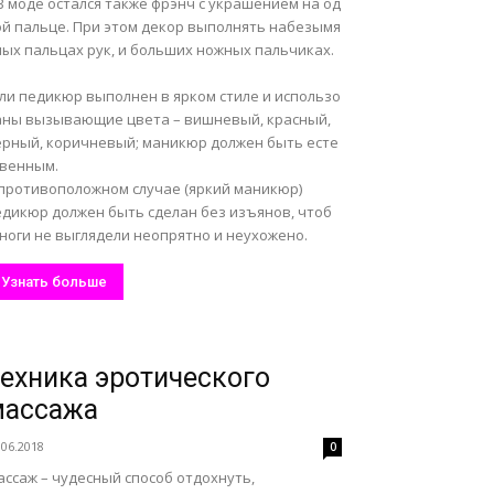
В моде остался также фрэнч с украшением на од
ой пальце. При этом декор выполнять набезымя
ных пальцах рук, и больших ножных пальчиках.
сли педикюр выполнен в ярком стиле и использо
аны вызывающие цвета – вишневый, красный,
ерный, коричневый; маникюр должен быть есте
твенным.
 противоположном случае (яркий маникюр)
едикюр должен быть сделан без изъянов, чтоб
ноги не выглядели неопрятно и неухожено.
Узнать больше
ехника эротического
массажа
.06.2018
0
ссаж – чудесный способ отдохнуть,