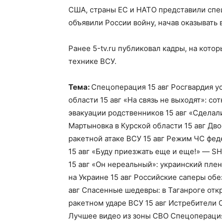
США, страны ЕС и НАТО представили спе
объявили России войну, начав оказывать
Ранее 5-tv.ru публиковал кадры, на кото
технике ВСУ.
Тема:
Спецоперация 15 авг Росгвардия у
области 15 авг «На связь не выходят»: с
эвакуации родственников 15 авг «Сделал
Мартыновка в Курской области 15 авг Дв
ракетной атаке ВСУ 15 авг Режим ЧС фед
15 авг «Буду приезжать еще и еще!» — 
15 авг «Он нереальный»: украинский пл
на Украине 15 авг Российские саперы об
авг Спасенные шедевры: в Таганроге отк
ракетном ударе ВСУ 15 авг Истребители 
Лучшее видео из зоны СВО Спецопераци