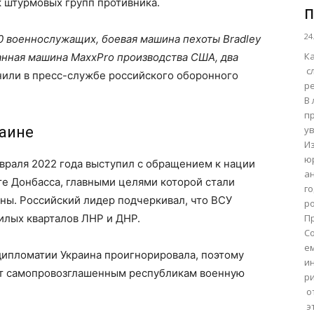
к штурмовых групп противника.
п
24
0 военнослужащих, боевая машина пехоты Bradley
К
анная машина MaxxPro производства США, два
сл
нили в пресс-службе российского оборонного
р
В 
пр
раине
у
И
юр
враля 2022 года выступил с обращением к нации
а
те Донбасса, главными целями которой стали
г
ны. Российский лидер подчеркивал, что ВСУ
ро
лых кварталов ЛНР и ДНР.
П
Со
е
дипломатии Украина проигнорировала, поэтому
и
нт самопровозглашенным республикам военную
р
от
э