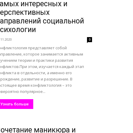
амых интересных и
ерспективных
аправлений социальной
сихологии
.11.2020
0
онфликтология представляет собой
аправление, которое занимается активным
зучением теории и практики развития
онфликтов.При этом, изучается каждый этап
нфликта в отдельности, а именно его
арождение, развитие и разрешение. В
астоящее время конфликтология – это
вероятно популярное...
Узнать больше
очетание маникюра и