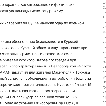
ци
цоперацию как «вторжение» и фактически
С
 военную помощь киевскому режиму.
е
В
о
рых истребители Су-34 нанесли удар по военной
в 
М
ре
силила обеспечение безопасности в Курской
ак
р
отни жителей Курской области ищут пропавших при
е 
и заслоны»: армия России зачистила село
го
ое жителей курского Льгова пострадали при
О
ерального характера ввели в Белгородской области
й
б
SHAMAN выступил для жителей Мариуполя и Токмака
уг
енный заявил о необходимости истребления фашизма
Н
езвреживают приграничные зоны Курской области 15
л
рылась выставка картин, пострадавших при
кл
Су-34 нанесли удар по военной технике ВСУ.
а
а
я Война на Украине Минобороны РФ ВСУ ДНР