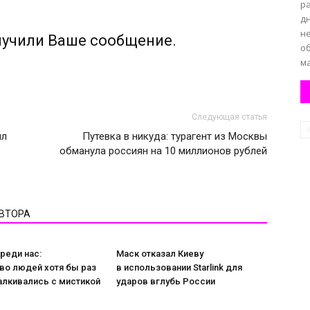
ра
дн
н
лучили Ваше сообщение.
о
ма
Следующая статья
ил
Путевка в никуда: турагент из Москвы
обманула россиян на 10 миллионов рублей
АВТОРА
реди нас:
Маск отказал Киеву
во людей хотя бы раз
в использовании Starlink для
алкивались с мистикой
ударов вглубь России