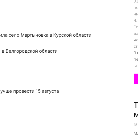
3.
н
н
4.
Е
в
ила село Мартыновка в Курской области
ч
с
 в Белгородской области
В
п
ы 
лучше провести 15 августа
Т
18
Ма