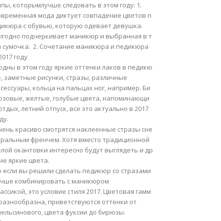
пы, которымлучше следовать в этом году: 1.
овременная мода диктует совпадение цветов п
дикюра с обувью, которую одевает девушка.
ыгодно подчеркивает маникюр и выбранная в т
н сумочка. 2. Сочетание маникюра и педикюра
2017 году
одны в этом году яркие оттенки лаков в педикю
, заметные рисунки, стразы, различные
сессуары, кольца на пальцах ног, например. Би
юзовые, желтые, голубые цвета, напоминающи
отдых, летний отпуск, все это актуально в 2017
ду.
чень красиво смотрятся наклеенные стразы сне
тральным френчем. Хотя вместо традиционной
елой окантовки интересно будут выглядеть и др
ие яркие цвета.
о если вы решили сделать педикюр со стразами
учше комбинировать с маникюром
ассикой, это условие стиля 2017. Цветовая гамм
 разнообразна, приветствуются оттенки от
пельсинового, цвета фуксии до бирюзы.