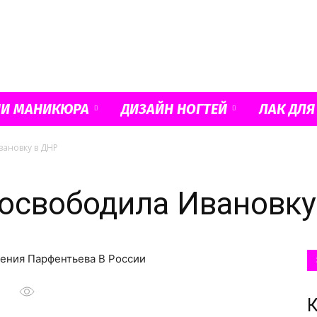
Французский
ИИ МАНИКЮРА
ДИЗАЙН НОГТЕЙ
ЛАК ДЛЯ
вановку в ДНР
маникюр
освободила Ивановку
гения Парфентьева В России
и
К