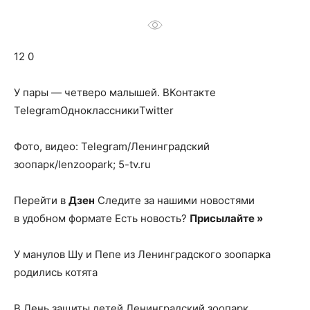
о
12 0
нем
У пары — четверо малышей.
ВКонтакте
TelegramОдноклассникиTwitter
Фото, видео: Telegram/Ленинградский
зоопарк/lenzoopark; 5-tv.ru
Перейти в
Дзен
Следите за нашими новостями
в удобном формате Есть новость?
Присылайте »
У манулов Шу и Пепе из Ленинградского зоопарка
родились котята
В День защиты детей Ленинградский зоопарк