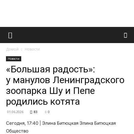
Французский
Домой
Новости
маникюр
Новости
«Большая радость»:
у манулов Ленинградского
и
зоопарка Шу и Пепе
родились котята
все
01.06.2026
83
0
Сегодня, 17:40 | Элина Битюцкая Элина Битюцкая
Общество