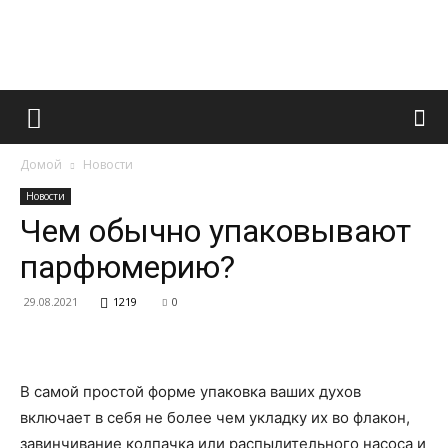
Французский
Домой
Новости
маникюр
Новости
Чем обычно упаковывают
парфюмерию?
и
29.08.2021
1219
0
все
В самой простой форме упаковка ваших духов
включает в себя не более чем укладку их во флакон,
завинчивание колпачка или распылительного насоса и