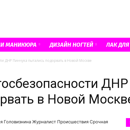
Французский
ИИ МАНИКЮРА
ДИЗАЙН НОГТЕЙ
ЛАК ДЛЯ
ти ДНР Пинчука пытались подорвать в Новой Москве
маникюр
госбезопасности ДНР
рвать в Новой Москв
и
фия Головизнина Журналист Происшествия Срочная