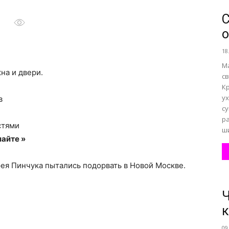
С
о
все
18
Ма
на и двери.
с
Кр
у
в
о
с
р
стями
ши
айте »
ея Пинчука пытались подорвать в Новой Москве.
нем
Ч
к
09