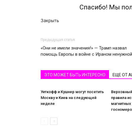
Спасибо! Мы по
Закрыть
Предыдущая статья
«Они не имели значения!» — Трамп назвал
помощь Европы в войне с Ираном ненужно
ЭТО МОЖЕТ БЫТЬ ИНТЕРЕСНО
ЕЩЕ ОТ 
Уиткофф и Кушнер могут посетить
Верховный
Москву и Киев на следующей
правила и
неделе
магнитных
госномер