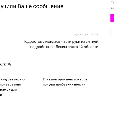
бу
лучили Ваше сообщение.
за
Следующая статья
Подросток лишилась части руки на летней
й
подработке в Ленинградской области
АВТОРА
 суд разъяснил
Три категории пенсионеров
спользования
получат прибавку к пенсии
 рамок для
ов