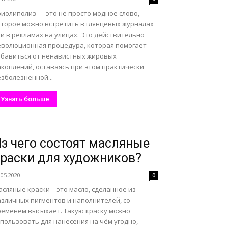
риолиполиз — это не просто модное слово,
оторое можно встретить в глянцевых журналах
и в рекламах на улицах. Это действительно
еволюционная процедура, которая помогает
збавиться от ненавистных жировых
акоплений, оставаясь при этом практически
зболезненной...
Узнать больше
з чего состоят масляные
раски для художников?
.05.2020
0
сляные краски – это масло, сделанное из
азличных пигментов и наполнителей, со
ременем высыхает. Такую краску можно
пользовать для нанесения на чём угодно,