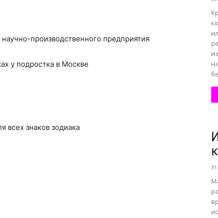
К
к
ил
а научно-производственного предприятия
р
и
ах у подростка в Москве
н
бе
ля всех знаков зодиака
И
к
31
Ма
р
в
ис