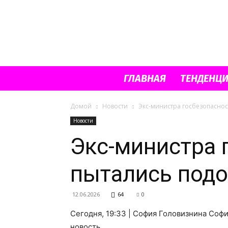
ГЛАВНАЯ
ТЕНДЕНЦ
Домой
Новости
Экс-министра госбезопаснос
Новости
Экс-министра 
пытались подо
12.06.2026
64
0
Сегодня, 19:33 | София Головизнина Со
новость