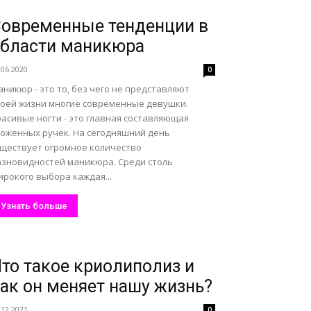
овременные тенденции в
бласти маникюра
.06.2020
0
никюр - это то, без чего не представляют
воей жизни многие современные девушки.
асивые ногти - это главная составляющая
хоженных ручек. На сегодняшний день
уществует огромное количество
азновидностей маникюра. Среди столь
рокого выбора каждая...
Узнать больше
то такое криолиполиз и
ак он меняет нашу жизнь?
.12.2021
0