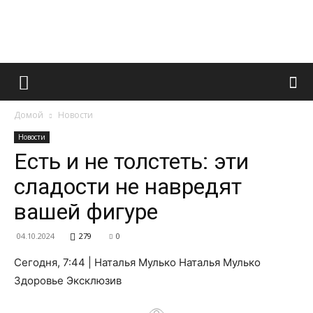
Французский
Домой
Новости
маникюр
Новости
Есть и не толстеть: эти
сладости не навредят
и
вашей фигуре
04.10.2024
279
0
все
Сегодня, 7:44 | Наталья Мулько Наталья Мулько
Здоровье Эксклюзив