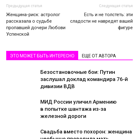
Предыдущая статья
Следующая статья
Женщина-риск: астролог
Есть и не толстеть: эти
рассказала о судьбе
сладости не навредят вашей
пропавшей дочери Любови
фигуре
Успенской
ЭТО МОЖЕТ БЫТЬ ИНТЕРЕСНО
ЕЩЕ ОТ АВТОРА
Безостановочные бои: Путин
заслушал доклад командира 76-й
дивизии ВДВ
МИД России уличил Армению
в попытке шантажа из-за
железной дороги
Свадьба вместо похорон: женщина
необычно проводила мать