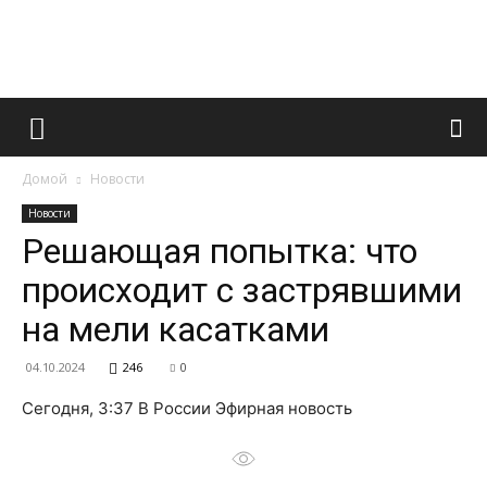
Французский
Домой
Новости
маникюр
Новости
Решающая попытка: что
происходит с застрявшими
и
на мели касатками
04.10.2024
246
0
все
Сегодня, 3:37 В России Эфирная новость