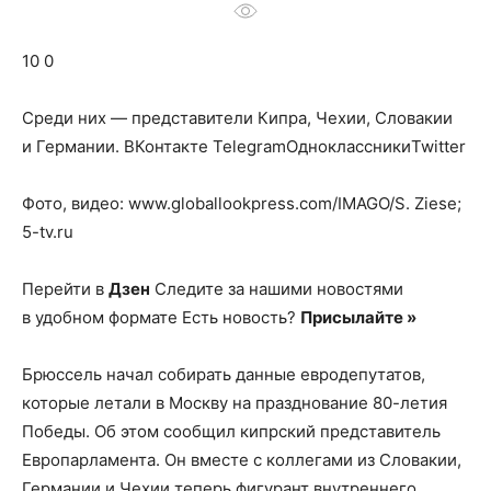
о
10 0
нем
Среди них — представители Кипра, Чехии, Словакии
и Германии.
ВКонтакте TelegramОдноклассникиTwitter
Фото, видео: www.globallookpress.com/IMAGO/S. Ziese;
5-tv.ru
Перейти в
Дзен
Следите за нашими новостями
в удобном формате Есть новость?
Присылайте »
Брюссель начал собирать данные евродепутатов,
которые летали в Москву на празднование 80-летия
Победы. Об этом сообщил кипрский представитель
Европарламента. Он вместе с коллегами из Словакии,
Германии и Чехии теперь фигурант внутреннего