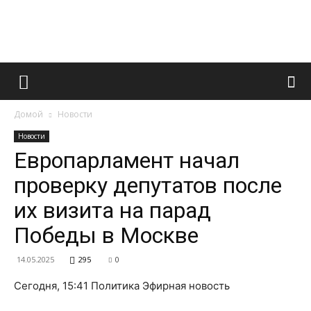
Французский
Домой
Новости
маникюр
Новости
Европарламент начал
проверку депутатов после
и
их визита на парад
Победы в Москве
все
14.05.2025
295
0
Сегодня, 15:41 Политика Эфирная новость