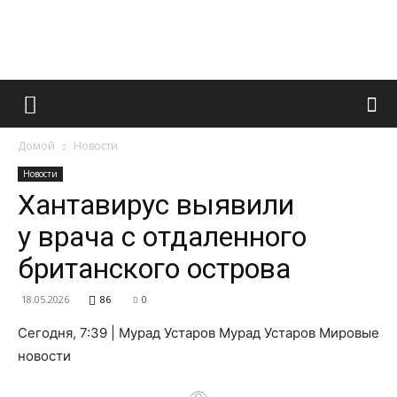
Французский
Домой
Новости
маникюр
Новости
Хантавирус выявили
у врача с отдаленного
и
британского острова
18.05.2026
86
0
все
Сегодня, 7:39 | Мурад Устаров Мурад Устаров Мировые
новости