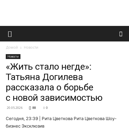
Французский
Домой
Новости
маникюр
Новости
«Жить стало негде»:
Татьяна Догилева
и
рассказала о борьбе
с новой зависимостью
все
20.05.2026
88
0
Сегодня, 23:39 | Рита Цветкова Рита Цветкова Шоу-
бизнес Эксклюзив