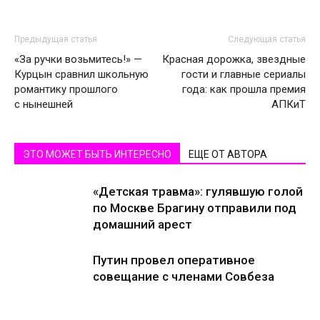
Предыдущая статья
Следующая статья
«За ручки возьмитесь!» —
Красная дорожка, звездные
Курцын сравнил школьную
гости и главные сериалы
романтику прошлого
года: как прошла премия
с нынешней
АПКиТ
ЭТО МОЖЕТ БЫТЬ ИНТЕРЕСНО
ЕЩЕ ОТ АВТОРА
«Детская травма»: гулявшую голой
по Москве Брагину отправили под
домашний арест
Путин провел оперативное
совещание с членами Совбеза