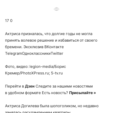
о
17 0
нем
Актриса призналась, что долгие годы не могла
принять волевое решение и избавиться от своего
бремени.
Эксклюзив ВКонтакте
TelegramОдноклассникиTwitter
Фото, видео: legion-media/Борис
Кремер/PhotoXPress.ru; 5-tv.ru
Перейти в
Дзен
Следите за нашими новостями
в удобном формате Есть новость?
Присылайте »
Актриса Догилева была шопоголиком, но недавно
занялась расхламлением квартиры