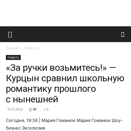
Французский
Домой
Новости
маникюр
Новости
«За ручки возьмитесь!» —
Курцын сравнил школьную
и
романтику прошлого
с нынешней
все
19.05.2026
89
0
Сегодня, 19:36 | Мария Гоманюк Мария Гоманюк Шоу-
бизнес Эксклюзив