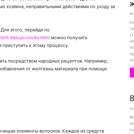
ью хозяина, неправильными действиями по уходу за
09
все
К
с
Для этого, перейдя по
ст
istit-beluyu-norku.html
можно получить
э
 приступить к этому процессу.
п
п
со
о
тить посредством народных рецептов. Например,
 избавления от желтизны материала при помощи:
В
нем
29
В
н
к
 очищая элементы волосков. Каждое из средств