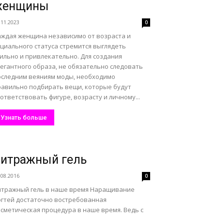
женщины
.11.2023
0
аждая женщина независимо от возраста и
оциального статуса стремится выглядеть
ильно и привлекательно. Для создания
легантного образа, не обязательно следовать
оследним веяниям моды, необходимо
равильно подбирать вещи, которые будут
ответствовать фигуре, возрасту и личному...
Узнать больше
итражный гель
.08.2016
0
итражный гель в наше время Наращивание
огтей достаточно востребованная
осметическая процедура в наше время. Ведь с