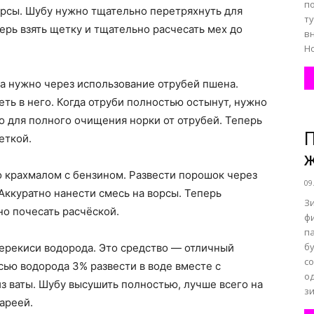
п
ворсы. Шубу нужно тщательно перетряхнуть для
т
ерь взять щетку и тщательно расчесать мех до
вн
Но
а нужно через использование отрубей пшена.
ть в него. Когда отруби полностью остынут, нужно
о для полного очищения норки от отрубей. Теперь
П
еткой.
ж
 крахмалом с бензином. Развести порошок через
09
Аккуратно нанести смесь на ворсы. Теперь
З
о почесать расчёской.
ф
п
б
ерекиси водорода. Это средство — отличный
с
сью водорода 3% развести в воде вместе с
о
 ваты. Шубу высушить полностью, лучше всего на
зи
тареей.