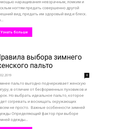
омощью наращивания невзрачным, ломким и
усклым ногтям предать совершенно другой
ешний вид, предать им здоровый вид и блеск.
...
Узнать больше
равила выбора зимнего
енского пальто
.02.2019
0
имнее пальто выгодно подчеркивает женскую
игуру, в отличие от бесформенных пуховиков и
арок. Но выбрать идеальное пальто, которое
удет согревать и восхищать окружающих
овсем не просто. Важные особенности зимней
дежды Определяющий фактор при выборе
мней одежды...