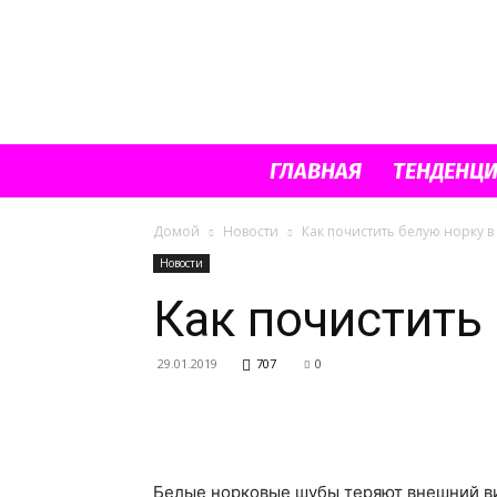
ГЛАВНАЯ
ТЕНДЕНЦ
Домой
Новости
Как почистить белую норку 
Новости
Как почистить
29.01.2019
707
0
Белые норковые шубы теряют внешний ви