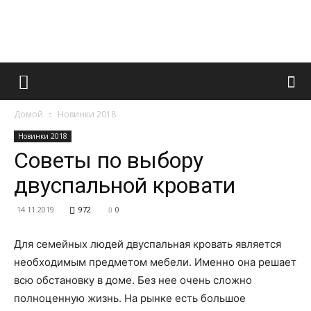
Французский
Домой
Новинки 2018
маникюр
Новинки 2018
Советы по выбору
двуспальной кровати
и
14.11.2019
972
0
Для семейных людей двуспальная кровать является
все
необходимым предметом мебели. Именно она решает
всю обстановку в доме. Без нее очень сложно
полноценную жизнь.
На рынке есть большое