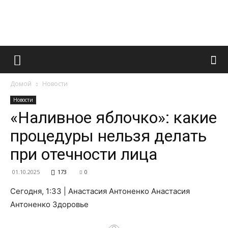
Французский
Домой
Новости
маникюр
Новости
«Наливное яблочко»: какие
процедуры нельзя делать
и
при отечности лица
01.10.2025
173
0
все
Сегодня, 1:33 | Анастасия Антоненко Анастасия
Антоненко Здоровье