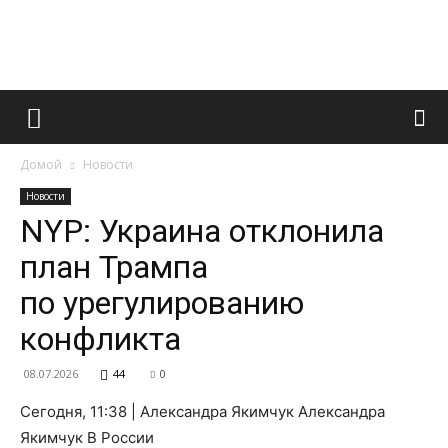
Французский
Домой
Новости
маникюр
Новости
NYP: Украина отклонила
план Трампа
и
по урегулированию
конфликта
все
08.07.2026
44
0
Сегодня, 11:38 | Александра Якимчук Александра
Якимчук В России