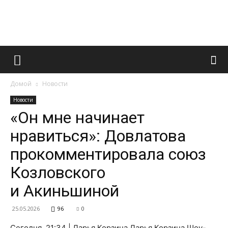
Французский
Домой
Новости
маникюр
Новости
«Он мне начинает
нравиться»: Довлатова
и
прокомментировала союз
Козловского
все
и Акиньшиной
25.05.2026
96
0
Сегодня, 21:34 | Дарья Корзина Дарья Корзина Шоу-