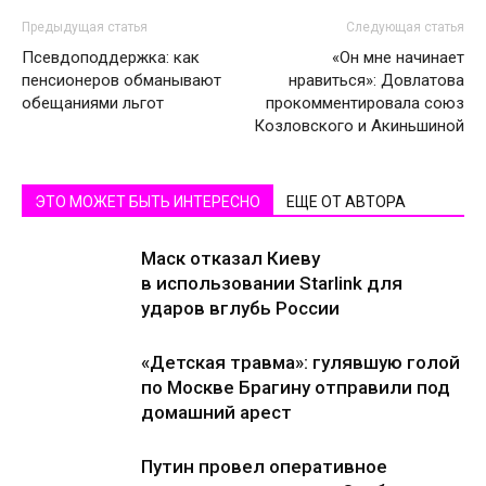
Предыдущая статья
Следующая статья
Псевдоподдержка: как
«Он мне начинает
пенсионеров обманывают
нравиться»: Довлатова
обещаниями льгот
прокомментировала союз
Козловского и Акиньшиной
ЭТО МОЖЕТ БЫТЬ ИНТЕРЕСНО
ЕЩЕ ОТ АВТОРА
Маск отказал Киеву
в использовании Starlink для
ударов вглубь России
«Детская травма»: гулявшую голой
по Москве Брагину отправили под
домашний арест
Путин провел оперативное