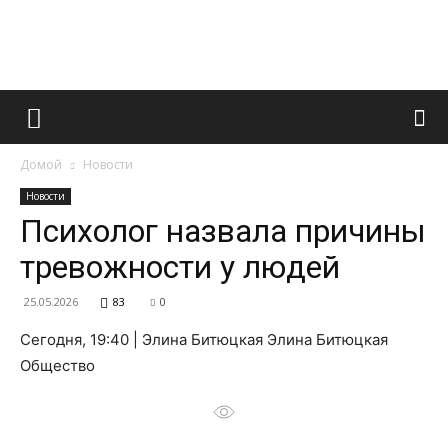
Французский
Домой
Новости
маникюр
Новости
Психолог назвала причины
тревожности у людей
и
25.05.2026
83
0
Сегодня, 19:40 | Элина Битюцкая Элина Битюцкая
все
Общество