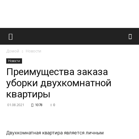
Французский
Домой
Новости
маникюр
Новости
Преимущества заказа
уборки двухкомнатной
и
квартиры
01.08.2021
1078
0
все
Двухкомнатная квартира является личным