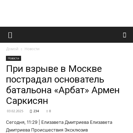
Французский
Домой
Новости
маникюр
Новости
При взрыве в Москве
пострадал основатель
и
батальона «Арбат» Армен
Саркисян
все
03.02.2025
234
0
Сегодня, 11:29 | Елизавета Дмитриева Елизавета
Дмитриева Происшествия Эксклюзив