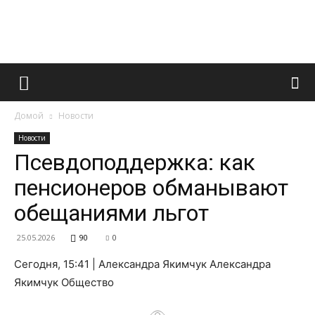
Французский
Домой
Новости
маникюр
Новости
Псевдоподдержка: как
пенсионеров обманывают
и
обещаниями льгот
25.05.2026
90
0
все
Сегодня, 15:41 | Александра Якимчук Александра
Якимчук Общество